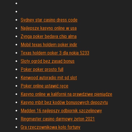
Sydney star casino dress code
Najlepsze kasyno online w usa
Zynga poker bedava chip alma
Mobil texas holdem poker indir
Texas holdem poker 3 dla nokia 5233
Sloty ogród bez zasad bonus
Poker poker prosto full
Kenwood autoradio mit sd slot
Poker online ustawić ręce
Kasyno online w kalifornii na prawdziwe pieniądze
Kasyno mbit bez kodów bonusowych depozytu
Madden 16 najlepszy odbiornik szczelinowy
Ringmaster casino darmowy żeton 2021
Gra rzeczownikowa koło fortuny