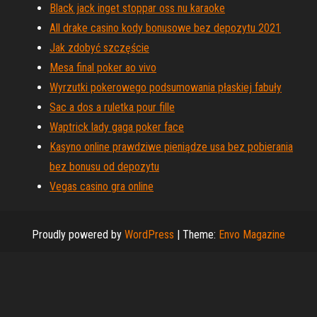
Black jack inget stoppar oss nu karaoke
All drake casino kody bonusowe bez depozytu 2021
Jak zdobyć szczęście
Mesa final poker ao vivo
Wyrzutki pokerowego podsumowania płaskiej fabuły
Sac a dos a ruletka pour fille
Waptrick lady gaga poker face
Kasyno online prawdziwe pieniądze usa bez pobierania
bez bonusu od depozytu
Vegas casino gra online
Proudly powered by
WordPress
|
Theme:
Envo Magazine