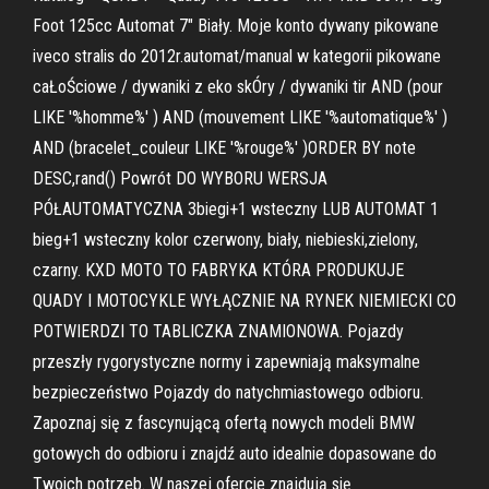
Foot 125cc Automat 7" Biały. Moje konto dywany pikowane
iveco stralis do 2012r.automat/manual w kategorii pikowane
caŁoŚciowe / dywaniki z eko skÓry / dywaniki tir AND (pour
LIKE '%homme%' ) AND (mouvement LIKE '%automatique%' )
AND (bracelet_couleur LIKE '%rouge%' )ORDER BY note
DESC,rand() Powrót DO WYBORU WERSJA
PÓŁAUTOMATYCZNA 3biegi+1 wsteczny LUB AUTOMAT 1
bieg+1 wsteczny kolor czerwony, biały, niebieski,zielony,
czarny. KXD MOTO TO FABRYKA KTÓRA PRODUKUJE
QUADY I MOTOCYKLE WYŁĄCZNIE NA RYNEK NIEMIECKI CO
POTWIERDZI TO TABLICZKA ZNAMIONOWA. Pojazdy
przeszły rygorystyczne normy i zapewniają maksymalne
bezpieczeństwo Pojazdy do natychmiastowego odbioru.
Zapoznaj się z fascynującą ofertą nowych modeli BMW
gotowych do odbioru i znajdź auto idealnie dopasowane do
Twoich potrzeb. W naszej ofercie znajdują się