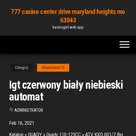
Skip
777 casino center drive maryland heights mo
to
63043
the
kasinognrl.web.app
content
Category
Infantolino6172
Igt czerwony biały niebieski
automat
By
ADMINISTRATOR
Feb 16, 2021
Katalog » QUADY » Quady 110-125CC » ATV KXD 001/7 Big