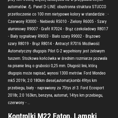
automatów. 💪 Panel D-LINE: obustronna struktura STUCCO
przetłoczenie co 100 mm nietypowe kolory w standardzie : -
Czerwony R3000 - Niebieski R5010 - Zielony R6005 - Szary
aluminiowy R9007 - Grafit R7024 - Brąz czekoladowy R8017
- Biały sygnałowy R9003 - Biało szary R9002 - Brązowo
szary R8019 - Brąz R8014 - Antracyt R7016 Możliwość
Automatyczny długopis Pilot G-2 wypełniony jest żelowym
tuszem. Stożkowa końcówka w średnim rozmiarze pozwala
na pisanie linią o grubości 0,25 mm. Długość linii, którą
długopis może napisać, wynosi 1300 metrów. Ford Mondeo
mk5 2019r, 2.0 180km diesel,automat,kombi 49tys km
przebiegu, biały - naprawiony za 75tys zł 3. Ford Ecosport
2018r, 2.0 163km, benzyna, automat, 14tys km przebiegu,
czerwony - …
Kontrolki M22 Eaton. Lampki