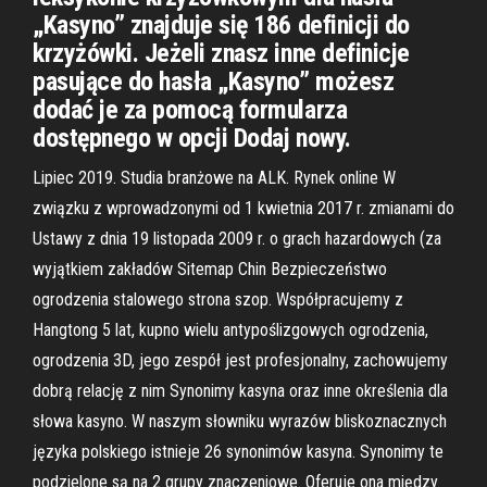
„Kasyno” znajduje się 186 definicji do
krzyżówki. Jeżeli znasz inne definicje
pasujące do hasła „Kasyno” możesz
dodać je za pomocą formularza
dostępnego w opcji Dodaj nowy.
Lipiec 2019. Studia branżowe na ALK. Rynek online W
związku z wprowadzonymi od 1 kwietnia 2017 r. zmianami do
Ustawy z dnia 19 listopada 2009 r. o grach hazardowych (za
wyjątkiem zakładów Sitemap Chin Bezpieczeństwo
ogrodzenia stalowego strona szop. Współpracujemy z
Hangtong 5 lat, kupno wielu antypoślizgowych ogrodzenia,
ogrodzenia 3D, jego zespół jest profesjonalny, zachowujemy
dobrą relację z nim Synonimy kasyna oraz inne określenia dla
słowa kasyno. W naszym słowniku wyrazów bliskoznacznych
języka polskiego istnieje 26 synonimów kasyna. Synonimy te
podzielone są na 2 grupy znaczeniowe. Oferuje ona między