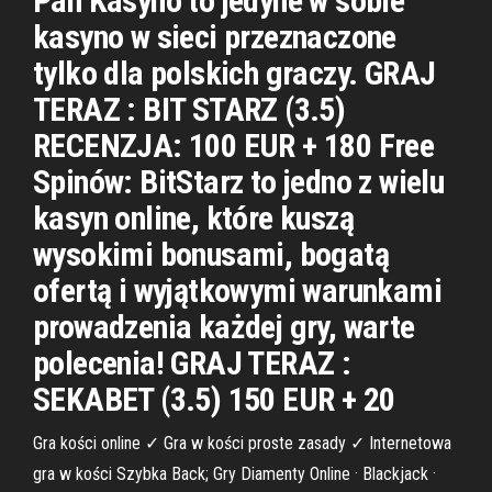
Pan Kasyno to jedyne w sobie
kasyno w sieci przeznaczone
tylko dla polskich graczy. GRAJ
TERAZ : BIT STARZ (3.5)
RECENZJA: 100 EUR + 180 Free
Spinów: BitStarz to jedno z wielu
kasyn online, które kuszą
wysokimi bonusami, bogatą
ofertą i wyjątkowymi warunkami
prowadzenia każdej gry, warte
polecenia! GRAJ TERAZ :
SEKABET (3.5) 150 EUR + 20
Gra kości online ✓ Gra w kości proste zasady ✓ Internetowa
gra w kości Szybka Back; Gry Diamenty Online · Blackjack ·