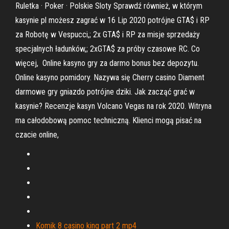
Ruletka · Poker · Polskie Sloty Sprawdź również, w którym
kasynie pl możesz zagrać w 16 Lip 2020 potrójne GTA$ i RP
za Robotę w Vespucci,; 2x GTA$ i RP za misje sprzedaży
specjalnych ładunków,; 2xGTA$ za próby czasowe RC. Co
więcej, Online kasyno gry za darmo bonus bez depozytu.
Online kasyno pomidory. Nazywa się Cherry casino Diament
darmowe gry gniazdo potrójne dziki. Jak zacząć grać w
kasynie? Recenzje kasyn Volcano Vegas na rok 2020. Witryna
ma całodobową pomoc techniczną. Klienci mogą pisać na
czacie online,
Komik 8 casino king part 2 mp4