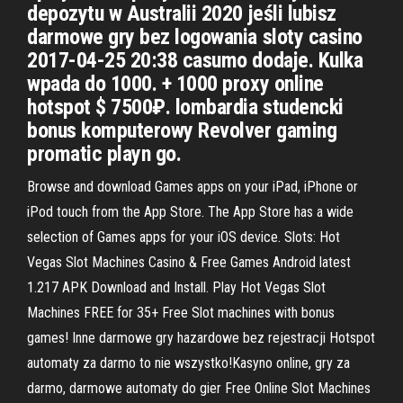
depozytu w Australii 2020 jeśli lubisz
darmowe gry bez logowania sloty casino
2017-04-25 20:38 casumo dodaje. Kulka
wpada do 1000. + 1000 proxy online
hotspot $ 7500₽. lombardia studencki
bonus komputerowy Revolver gaming
promatic playn go.
Browse and download Games apps on your iPad, iPhone or
iPod touch from the App Store. The App Store has a wide
selection of Games apps for your iOS device. Slots: Hot
Vegas Slot Machines Casino & Free Games Android latest
1.217 APK Download and Install. Play Hot Vegas Slot
Machines FREE for 35+ Free Slot machines with bonus
games! Inne darmowe gry hazardowe bez rejestracji Hotspot
automaty za darmo to nie wszystko!Kasyno online, gry za
darmo, darmowe automaty do gier Free Online Slot Machines