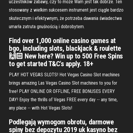
uczestników zabawy, czy to może Wam jest tak dobrze. Ten
stosowany z wielkim sukcesem instrument jest ciągle bardzo
skutecznym i efektywnym, że potrzeba dawania świadectwa
umarła zatruta gnuśnością i dobrobytem.
Find over 1,000 online casino games at
bgo, including slots, blackjack & roulette
🙌🏻 New here? Win up to 500 Free Spins
to get started T&C's apply. 18+
PLAY HOT VEGAS SLOTS! Hot Vegas Casino Slot machines
brings amazing Las Vegas Casino Slot machines to you for
free! PLAY ONLINE OR OFFLINE, FREE BONUSES EVERY
DAY! Enjoy the thrills of Vegas FREE every day -- any time,
any place -- with Hot Vegas Slots!
Podlegają wymogom obrotu, darmowe
spiny bez depozytu 2019 uk kasyno bez