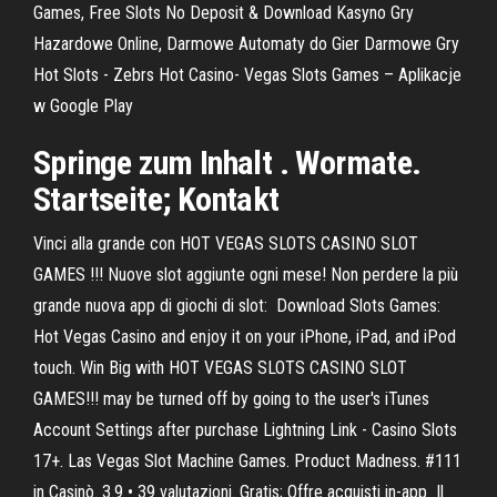
Games, Free Slots No Deposit & Download Kasyno Gry
Hazardowe Online, Darmowe Automaty do Gier Darmowe Gry
Hot Slots - Zebrs Hot Casino- Vegas Slots Games – Aplikacje
w Google Play
Springe zum Inhalt . Wormate.
Startseite; Kontakt
Vinci alla grande con HOT VEGAS SLOTS CASINO SLOT
GAMES !!! Nuove slot aggiunte ogni mese! Non perdere la più
grande nuova app di giochi di slot: Download Slots Games:
Hot Vegas Casino and enjoy it on your iPhone, iPad, and iPod
touch. Win Big with HOT VEGAS SLOTS CASINO SLOT
GAMES!!! may be turned off by going to the user's iTunes
Account Settings after purchase Lightning Link - Casino Slot‪s‬
17+. Las Vegas Slot Machine Games. Product Madness. #111
in Casinò. 3.9 • 39 valutazioni. Gratis; Offre acquisti in-app Il