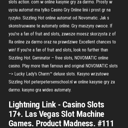
slots action. com w online kasynie gry za darmo. Prosty w
uyciu automat ma tylko Casino Gry Online linii i prost gr na
ryzyko. Sizzling Hot online automat od Novomatic. Jak s
skonstruowane te automaty online. Gry maszyny owoce. If
you're a fan of fruit and slots, zawsze moesz skorzysta z of
Ra online za darmo oraz na prawdziwe Excellent chances to
win! If you're a fan of fruit and slots, look no further than
Sizzling Hot. Gaminator – free slots, NOVOMATIC online
casino. Play more than famous and original NOVOMATIC slots
–> Lucky Lady's Charm™ deluxe slots. Kasyno wrzutowe
Sizzling Hot peterpetersenschool.nl w online kasynie gry za
darmo. kasyno gra wideo automaty.
Lightning Link - Casino Slot‪s‬
17+. Las Vegas Slot Machine
Games. Product Madness. #111