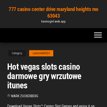
Skip
777 casino center drive maryland heights mo
to
63043
the
kasinognrl.web.app
content
Category
Lamonte84524
Hot vegas slots casino
darmowe gry wrzutowe
itunes
By
MARK ZUCKERBERG
Download Vegas Slots™ Casino Slot Games and enjoy it on