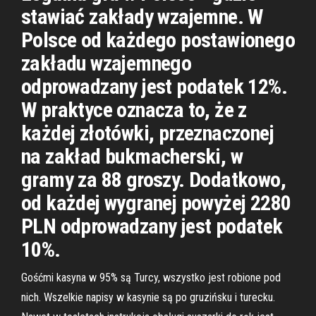
stawiać zakłady wzajemne. W
Polsce od każdego postawionego
zakładu wzajemnego
odprowadzany jest podatek 12%.
W praktyce oznacza to, że z
każdej złotówki, przeznaczonej
na zakład bukmacherski, w
gramy za 88 groszy. Dodatkowo,
od każdej wygranej powyżej 2280
PLN odprowadzany jest podatek
10%.
Gośćmi kasyna w 95% są Turcy, wszystko jest robione pod
nich. Wszelkie napisy w kasynie są po gruzińsku i turecku.