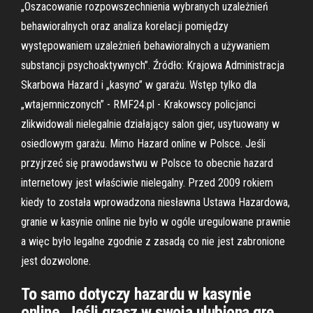
„Oszacowanie rozpowszechnienia wybranych uzależnień
behawioralnych oraz analiza korelacji pomiędzy
występowaniem uzależnień behawioralnych a używaniem
substancji psychoaktywnych”. Źródło: Krajowa Administracja
Skarbowa Hazard i „kasyno” w garażu. Wstęp tylko dla
„wtajemniczonych” - RMF24.pl - Krakowscy policjanci
zlikwidowali nielegalnie działający salon gier, usytuowany w
osiedlowym garażu. Mimo Hazard online w Polsce. Jeśli
przyjrzeć się prawodawstwu w Polsce to obecnie hazard
internetowy jest właściwie nielegalny. Przed 2009 rokiem
kiedy to została wprowadzona niesławna Ustawa Hazardowa,
granie w kasynie online nie było w ogóle uregulowane prawnie
a więc było legalne zgodnie z zasadą co nie jest zabronione
jest dozwolone.
To samo dotyczy hazardu w kasynie
online. Jeśli grasz w swoją ulubioną grę