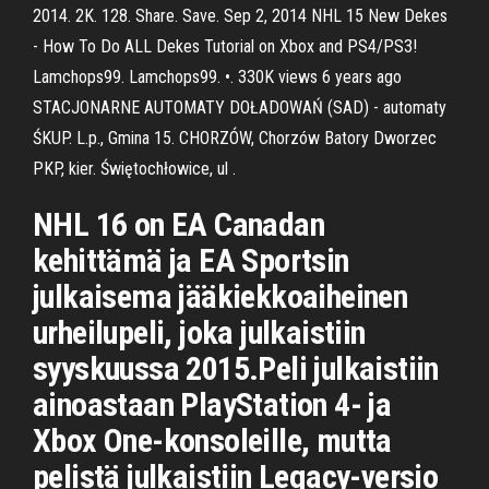
2014. 2K. 128. Share. Save. Sep 2, 2014 NHL 15 New Dekes
- How To Do ALL Dekes Tutorial on Xbox and PS4/PS3!
Lamchops99. Lamchops99. •. 330K views 6 years ago
STACJONARNE AUTOMATY DOŁADOWAŃ (SAD) - automaty
ŚKUP. L.p., Gmina 15. CHORZÓW, Chorzów Batory Dworzec
PKP, kier. Świętochłowice, ul .
NHL 16 on EA Canadan
kehittämä ja EA Sportsin
julkaisema jääkiekkoaiheinen
urheilupeli, joka julkaistiin
syyskuussa 2015.Peli julkaistiin
ainoastaan PlayStation 4- ja
Xbox One-konsoleille, mutta
pelistä julkaistiin Legacy-versio