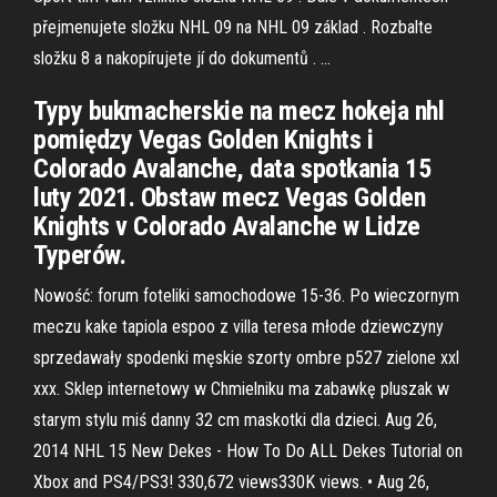
přejmenujete složku NHL 09 na NHL 09 základ . Rozbalte
složku 8 a nakopírujete jí do dokumentů . …
Typy bukmacherskie na mecz hokeja nhl
pomiędzy Vegas Golden Knights i
Colorado Avalanche, data spotkania 15
luty 2021. Obstaw mecz Vegas Golden
Knights v Colorado Avalanche w Lidze
Typerów.
Nowość: forum foteliki samochodowe 15-36. Po wieczornym
meczu kake tapiola espoo z villa teresa młode dziewczyny
sprzedawały spodenki męskie szorty ombre p527 zielone xxl
xxx. Sklep internetowy w Chmielniku ma zabawkę pluszak w
starym stylu miś danny 32 cm maskotki dla dzieci. Aug 26,
2014 NHL 15 New Dekes - How To Do ALL Dekes Tutorial on
Xbox and PS4/PS3! 330,672 views330K views. • Aug 26,