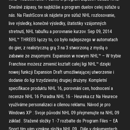
Dnešné zápasy, tie najbližšie a program duelov celej súťaže u
nás. Na FlashScore.sk nájdete pre súťaž NHL rozlosovanie,
live výsledky, konečné výsledky, štatistiky vzájomných
stretnutí, NHL tabuľku a porovnanie kurzov. Sep 09, 2014
NHL™ THREES łączy to, co było najlepszego w automatach
do gier, z realistyczną grą 3 na 3 stworzoną z myślą o
zabawie ze znajomymi. Expansion w nowym NHL™ – W trybie
Franchise możesz zmienić kształt całej ligi NHL™ dzięki
nowej funkcji Expansion Draft umożliwiającej utworzenie i
dodanie do ligi trzydziestej drugiej drużyny. Kompletní
specifikace produktu NHL 16, porovnání cen, hodnocení a
recenze NHL 16 Poradna NHL 16 - Heureka.cz Na Heurece
využíváme personalizaci a cílenou reklamu. Návod je pro
Windows XP : Svoje původní NHL 09 přejmenujte na NHL 09
základ . Stažené složky 1 -7 rozbalte do Program Files – EA
Sport tím vám vznikne složka NHL 09 . Dále v dokumentech