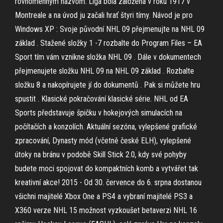
rovnomenným názvom. Liga bola založená v roku 1917 v
Montreale a na úvod ju začali hrať štyri tímy. Návod je pro
Windows XP : Svoje původní NHL 09 přejmenujte na NHL 09
základ . Stažené složky 1 -7 rozbalte do Program Files – EA
Sport tím vám vznikne složka NHL 09 . Dále v dokumentech
přejmenujete složku NHL 09 na NHL 09 základ . Rozbalte
složku 8 a nakopírujete jí do dokumentů . Pak si můžete hru
spustit . Klasické pokračování klasické série. NHL od EA
Sports představuje špičku v hokejových simulacích na
počítačích a konzolích. Aktuální sezóna, vylepšené grafické
zpracování, Dynasty mód (včetně české ELH), vylepšené
útoky na bránu v podobě Skill Stick 2.0, kdy své pohyby
budete moci spojovat do kompaktních komb a vytvářet tak
kreativní akce! 2015 - Od 30. července do 6. srpna dostanou
všichni majitelé Xbox One a PS4 a vybraní majitelé PS3 a
X360 verze NHL 15 možnost vyzkoušet betaverzi NHL 16