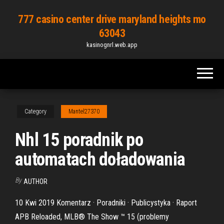
Skip
777 casino center drive maryland heights mo
to
63043
the
kasinognrl.web.app
content
Category
Mantel27370
Nhl 15 poradnik po
automatach doładowania
By
AUTHOR
10 Kwi 2019 Komentarz · Poradniki · Publicystyka · Raport
APB Reloaded, MLB® The Show ™ 15 (problemy