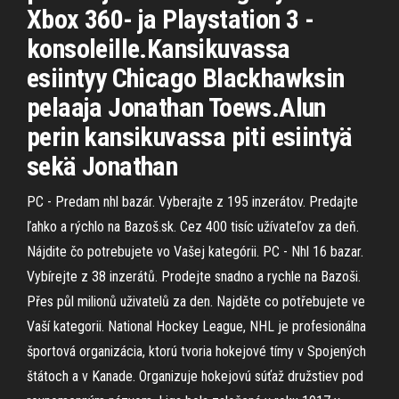
Xbox 360- ja Playstation 3 -
konsoleille.Kansikuvassa
esiintyy Chicago Blackhawksin
pelaaja Jonathan Toews.Alun
perin kansikuvassa piti esiintyä
sekä Jonathan
PC - Predam nhl bazár. Vyberajte z 195 inzerátov. Predajte
ľahko a rýchlo na Bazoš.sk. Cez 400 tisíc užívateľov za deň.
Nájdite čo potrebujete vo Vašej kategórii. PC - Nhl 16 bazar.
Vybírejte z 38 inzerátů. Prodejte snadno a rychle na Bazoši.
Přes půl milionů uživatelů za den. Najděte co potřebujete ve
Vaší kategorii. National Hockey League, NHL je profesionálna
športová organizácia, ktorú tvoria hokejové tímy v Spojených
štátoch a v Kanade. Organizuje hokejovú súťaž družstiev pod