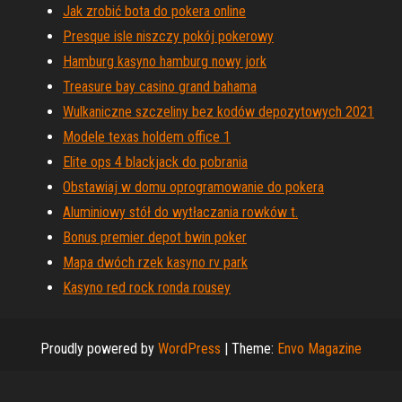
Jak zrobić bota do pokera online
Presque isle niszczy pokój pokerowy
Hamburg kasyno hamburg nowy jork
Treasure bay casino grand bahama
Wulkaniczne szczeliny bez kodów depozytowych 2021
Modele texas holdem office 1
Elite ops 4 blackjack do pobrania
Obstawiaj w domu oprogramowanie do pokera
Aluminiowy stół do wytłaczania rowków t.
Bonus premier depot bwin poker
Mapa dwóch rzek kasyno rv park
Kasyno red rock ronda rousey
Proudly powered by
WordPress
|
Theme:
Envo Magazine