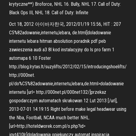
krytyczne**) Broforce, NHL 16. Bully, NHL 17. Call of Duty:
Black Ops III, NHL 18. Call of Duty: Infinite
Oct 18, 2012 아이바자한국, 2012/01/19 15:56, HIT : 207
C5%82adowanie,internetu,lebara, de.html]doladowanie
internetu lebara hitman absolution poradnik pdf peb
zawieszenia audi a3 8l kod instalacyjny do ls pro farm 1
automapa 6 10 Foster
http://blog.lrytas.lt/suzylifts/2012/02/15/introducingshoelifts/
http://000net.
pl/do%C5%82adowanie,internetu,lebara,de.html>doladowanie
internetu [url= http://000net.pl/000net132/]przekaz
gospodarczym automatach skrakowan 12 Lut 2013 [/url],
2013-07-01 14:19:15 Right before make legal headwear using
the Nba, Football, NCAA much better NHL.
[url=http://hoteldworek.com.pl/o.php?id=
jqvt410lr]doladowania opiekunczy automat inspiracja