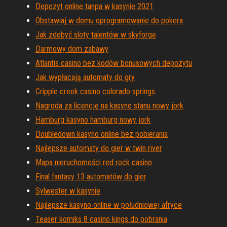
Depozyt online tanpa w kasynie 2021
Obstawiaj w domu oprogramowanie do pokera
Jak zdobyć sloty talentów w skyforge
Darmowy dom zabawy
Atlantis casino bez kodów bonusowych depozytu
Jak wypłacają automaty do gry
Cripple creek casino colorado springs
Nagroda za licencję na kasyno stanu nowy jork
Hamburg kasyno hamburg nowy jork
Doubledown kasyno online bez pobierania
Najlepsze automaty do gier w twin river
Mapa nieruchomości red rock casino
Final fantasy 13 automatów do gier
Sylwester w kasynie
Najlepsze kasyno online w południowej afryce
Teaser komiks 8 casino kings do pobrania