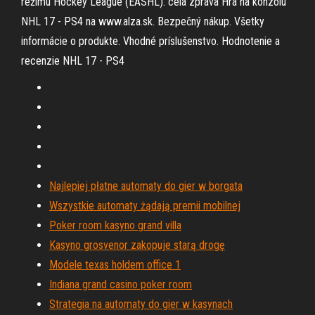
režimu Hockey League (EASHL). celá zpráva Hra na konzolu
NHL 17 - PS4 na www.alza.sk. Bezpečný nákup. Všetky
informácie o produkte. Vhodné príslušenstvo. Hodnotenie a
recenzie NHL 17 - PS4
Najlepiej płatne automaty do gier w borgata
Wszystkie automaty żądają premii mobilnej
Poker room kasyno grand villa
Kasyno grosvenor zakopuje starą drogę
Modele texas holdem office 1
Indiana grand casino poker room
Strategia na automaty do gier w kasynach