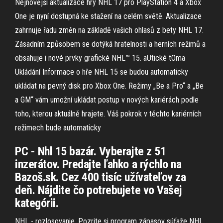
Nejnovější aktualizace hry NHL 17 pro PlayStation 4 a Xbox
One je nyní dostupná ke stažení na celém světě. Aktualizace
zahrnuje řadu změn na základě vašich ohlasů z bety NHL 17.
Zásadním způsobem se dotýká hratelnosti a herních režimů a
obsahuje i nové prvky grafické NHL™ 15. aUtické tOma
Ukládání Informace o hře NHL 15 se budou automaticky
ukládat na pevný disk pro Xbox One. Režimy „Be a Pro“ a „Be
a GM“ vám umožní ukládat postup v nových kariérách podle
toho, kterou aktuálně hrajete. Váš pokrok v těchto kariérních
režimech bude automaticky
PC - Nhl 15 bazár. Vyberajte z 51
inzerátov. Predajte ľahko a rýchlo na
Bazoš.sk. Cez 400 tisíc užívateľov za
deň. Nájdite čo potrebujete vo Vašej
kategórii.
NHL - rozlosovanie. Pozrite si program zápasov súťaže NHL.